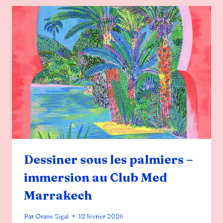
DE
LA
COULEUR
À
VOTRE
INTÉRIEUR
Dessiner sous les palmiers –
immersion au Club Med
Marrakech
Par
Orane Sigal
18 février 2026