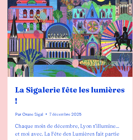
PROJETS
RÊVÉS,
DE
CONSÉCRATIONS
ET
DE
CRÉATIONS
PARTAGÉES
!
La Sigalerie fête les lumières
!
Par
Orane Sigal
7 décembre 2025
Chaque mois de décembre, Lyon s’illumine…
et moi avec. La Fête des Lumières fait partie