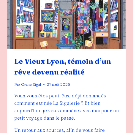
Le Vieux Lyon, témoin d’un
rêve devenu réalité
Par
Orane Sigal
27 août 2025
Vous vous êtes peut-être déjà demandés
comment est née La Sigalerie ? Et bien
aujourd’hui, je vous emmène avec moi pour un
petit voyage dans le passé.
Un retour aux sources, afin de vous faire