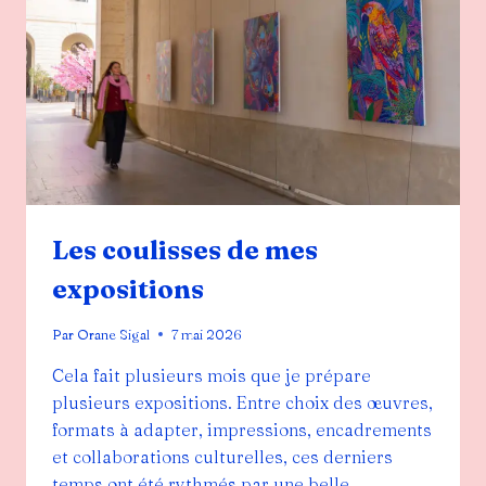
Les coulisses de mes
expositions
Par
Orane Sigal
7 mai 2026
Cela fait plusieurs mois que je prépare
plusieurs expositions. Entre choix des œuvres,
formats à adapter, impressions, encadrements
et collaborations culturelles, ces derniers
temps ont été rythmés par une belle