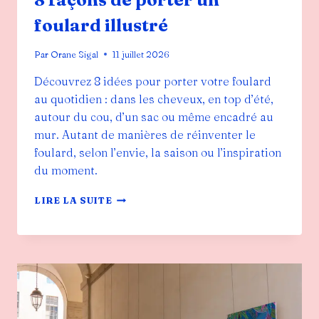
foulard illustré
Par
Orane Sigal
11 juillet 2026
Découvrez 8 idées pour porter votre foulard
au quotidien : dans les cheveux, en top d’été,
autour du cou, d’un sac ou même encadré au
mur. Autant de manières de réinventer le
foulard, selon l’envie, la saison ou l’inspiration
du moment.
8
LIRE LA SUITE
FAÇONS
DE
PORTER
UN
FOULARD
ILLUSTRÉ