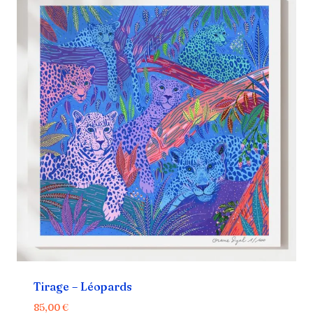
Tirage – Léopards
85,00
€