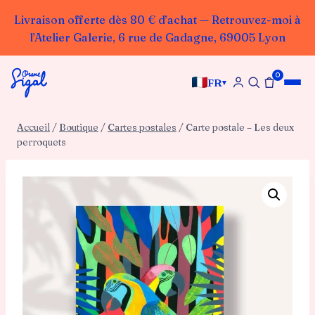
Livraison offerte dès 80 € d’achat — Retrouvez-moi à
l’Atelier Galerie, 6 rue de Gadagne, 69005 Lyon
Aller
0
au
FR
▾
contenu
Accueil
/
Boutique
/
Cartes postales
/
Carte postale – Les deux
perroquets