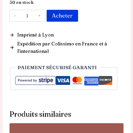
30 en stock
quantité
Acheter
de
Carte
Imprimé à Lyon
postale
-
Expédition par Colissimo en France et à
Les
l’international
deux
perroquets
PAIEMENT SÉCURISÉ GARANTI
Produits similaires