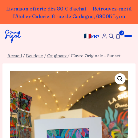
Livraison offerte dès 80 € d’achat — Retrouvez-moi à
l’Atelier Galerie, 6 rue de Gadagne, 69005 Lyon
Aller
0
au
FR
▾
contenu
Accueil
/
Boutique
/
Originaux
/
Œuvre Originale – Sunset