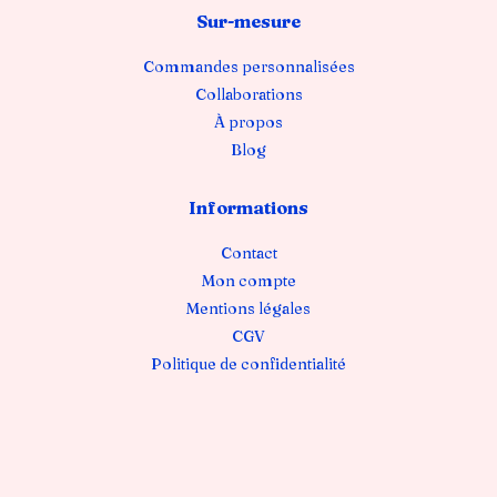
Sur-mesure
Commandes personnalisées
Collaborations
À propos
Blog
Informations
Contact
Mon compte
Mentions légales
CGV
Politique de confidentialité
© 2026 Atelier Galerie — Orane Sigal · Tous droits réservés · Site
internet réalisé par
Mathieu Pagnier