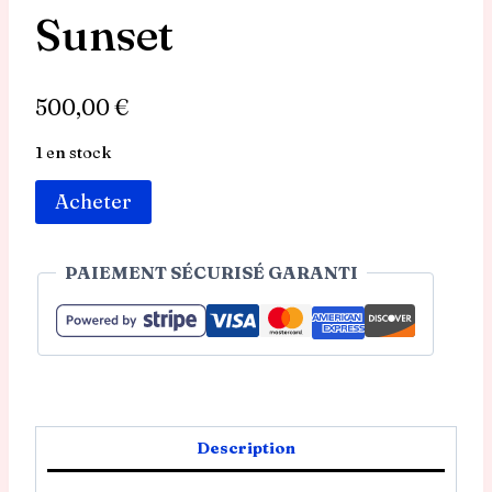
Sunset
500,00
€
1 en stock
quantité
Acheter
de
Œuvre
PAIEMENT SÉCURISÉ GARANTI
Originale
-
Sunset
Description