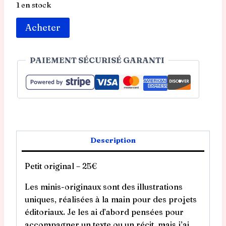
1 en stock
quantité
Acheter
de
Petit
PAIEMENT SÉCURISÉ GARANTI
original
-
Braderie
Description
Petit original – 25€
Les minis-originaux sont des illustrations
uniques, réalisées à la main pour des projets
éditoriaux. Je les ai d’abord pensées pour
accompagner un texte ou un récit, mais j’ai