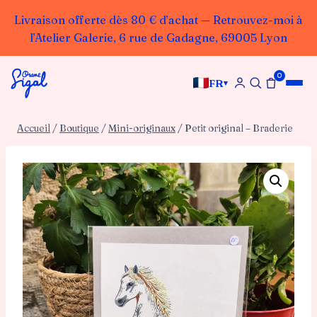
Livraison offerte dès 80 € d’achat — Retrouvez-moi à
l’Atelier Galerie, 6 rue de Gadagne, 69005 Lyon
Aller
0
au
FR
▾
contenu
Accueil
/
Boutique
/
Mini-originaux
/
Petit original – Braderie