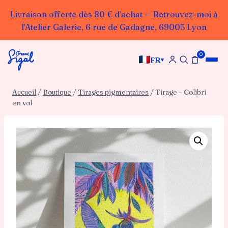
Livraison offerte dès 80 € d’achat — Retrouvez-moi à
l’Atelier Galerie, 6 rue de Gadagne, 69005 Lyon
Aller
0
au
FR
▾
contenu
Accueil
/
Boutique
/
Tirages pigmentaires
/
Tirage – Colibri
en vol