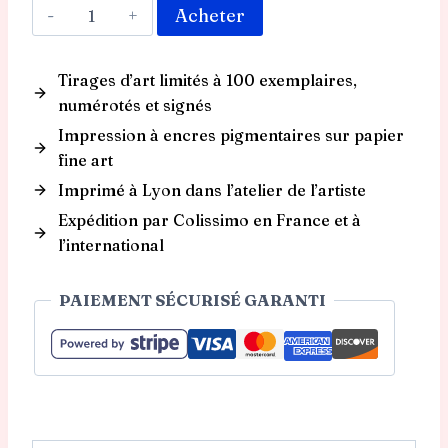
quantité
Acheter
de
Tirage
Tirages d’art limités à 100 exemplaires,
-
numérotés et signés
Colibri
en
Impression à encres pigmentaires sur papier
vol
fine art
Imprimé à Lyon dans l’atelier de l’artiste
Expédition par Colissimo en France et à
l’international
PAIEMENT SÉCURISÉ GARANTI